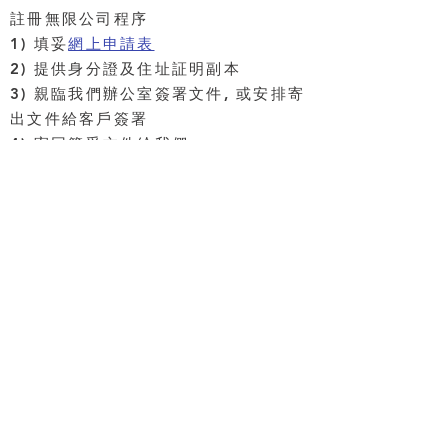
註冊無限公司程序
1) 填妥
網上申請表
2) 提供身分證及住址証明副本
3) 親臨我們辦公室簽署文件, 或安排寄
出文件給客戶簽署
4) 寄回簽妥文件給我們
5) 約1-2個工作天給安排寄出全套成立
文件及印章給客戶
成立無限公司網上申請表
成立香港有限公司